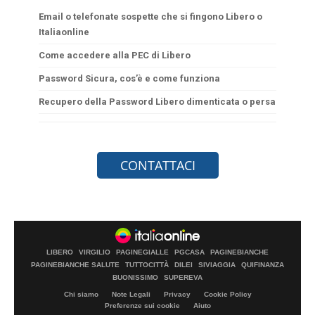
Email o telefonate sospette che si fingono Libero o
Italiaonline
Come accedere alla PEC di Libero
Password Sicura, cos’è e come funziona
Recupero della Password Libero dimenticata o persa
LIBERO
VIRGILIO
PAGINEGIALLE
PGCASA
PAGINEBIANCHE
PAGINEBIANCHE SALUTE
TUTTOCITTÀ
DILEI
SIVIAGGIA
QUIFINANZA
BUONISSIMO
SUPEREVA
Chi siamo
Note Legali
Privacy
Cookie Policy
Preferenze sui cookie
Aiuto