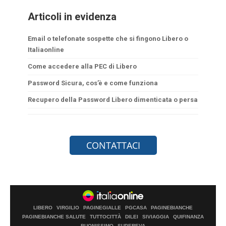
Articoli in evidenza
Email o telefonate sospette che si fingono Libero o
Italiaonline
Come accedere alla PEC di Libero
Password Sicura, cos’è e come funziona
Recupero della Password Libero dimenticata o persa
LIBERO
VIRGILIO
PAGINEGIALLE
PGCASA
PAGINEBIANCHE
PAGINEBIANCHE SALUTE
TUTTOCITTÀ
DILEI
SIVIAGGIA
QUIFINANZA
BUONISSIMO
SUPEREVA