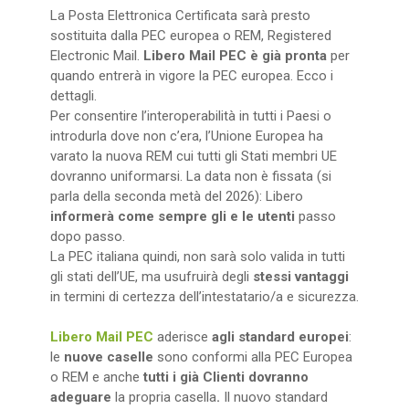
La Posta Elettronica Certificata sarà presto
sostituita dalla PEC europea o REM, Registered
Electronic Mail.
Libero Mail PEC è già pronta
per
quando entrerà in vigore la PEC europea. Ecco i
dettagli.
Per consentire l’interoperabilità in tutti i Paesi o
introdurla dove non c’era, l’Unione Europea ha
varato la nuova REM cui tutti gli Stati membri UE
dovranno uniformarsi. La data non è fissata (si
parla della seconda metà del 2026): Libero
informerà come sempre gli e le utenti
passo
dopo passo.
La PEC italiana quindi, non sarà solo valida in tutti
gli stati dell’UE, ma usufruirà degli
stessi vantaggi
in termini di certezza dell’intestatario/a e sicurezza.
Libero Mail PEC
aderisce
agli standard europei
:
le
nuove caselle
sono conformi alla PEC Europea
o REM e anche
tutti i già Clienti dovranno
adeguare
la propria casella
.
Il nuovo standard