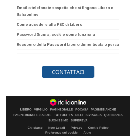
Email o telefonate sospette che si fingono Libero o
Italiaonline
Come accedere alla PEC di Libero
Password Sicura, cos’è e come funziona
Recupero della Password Libero dimenticata o persa
LIBERO
VIRGILIO
PAGINEGIALLE
PGCASA
PAGINEBIANCHE
PAGINEBIANCHE SALUTE
TUTTOCITTÀ
DILEI
SIVIAGGIA
QUIFINANZA
BUONISSIMO
SUPEREVA
Chi siamo
Note Legali
Privacy
Cookie Policy
Preferenze sui cookie
Aiuto