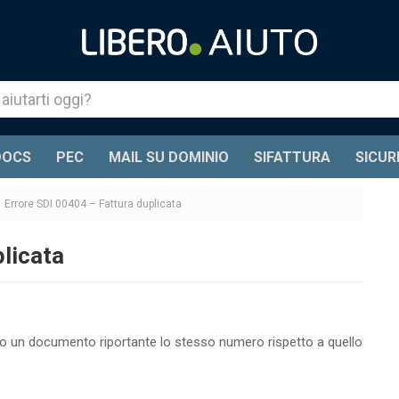
DOCS
PEC
MAIL SU DOMINIO
SIFATTURA
SICUR
Errore SDI 00404 – Fattura duplicata
licata
io un documento riportante lo stesso numero rispetto a quello