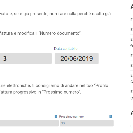
A
ato e, se è già presente, non fare nulla perché risulta già
E
E
 fattura e modifica il “Numero documento”.
E
f
E
E
E
C
re elettroniche, ti consigliamo di andare nel tuo “Profilo
i fattura progressivo in “Prossimo numero”.
E
C
A
E
I