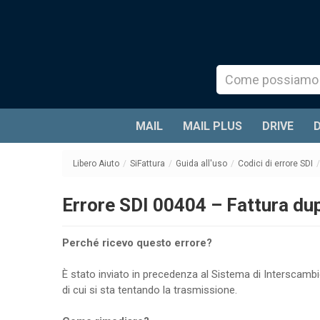
MAIL
MAIL PLUS
DRIVE
Libero Aiuto
/
SiFattura
/
Guida all'uso
/
Codici di errore SDI
/
Errore SDI 00404 – Fattura dup
Perché ricevo questo errore?
È stato inviato in precedenza al Sistema di Interscamb
di cui si sta tentando la trasmissione.