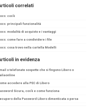
rticoli correlati
ocs: cos’è
ocs: principali funzionalità
ocs: modalità di acquisto e i vantaggi
ocs: come fare a condividere i file
ocs: cosa trovo nella cartella Modelli
rticoli in evidenza
mail o telefonate sospette che si fingono Libero o
taliaonline
ome accedere alla PEC di Libero
assword Sicura, cos’è e come funziona
ecupero della Password Libero dimenticata o persa