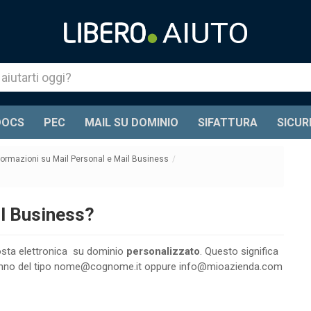
DOCS
PEC
MAIL SU DOMINIO
SIFATTURA
SICUR
formazioni su Mail Personal e Mail Business
/
l Business?
osta elettronica su dominio
personalizzato
. Questo significa
saranno del tipo nome@cognome.it oppure info@mioazienda.com