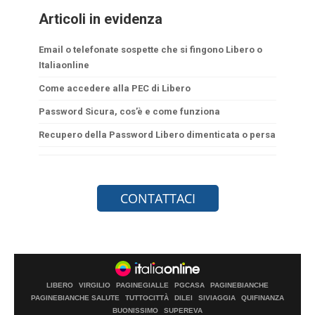
Articoli in evidenza
Email o telefonate sospette che si fingono Libero o
Italiaonline
Come accedere alla PEC di Libero
Password Sicura, cos’è e come funziona
Recupero della Password Libero dimenticata o persa
LIBERO
VIRGILIO
PAGINEGIALLE
PGCASA
PAGINEBIANCHE
PAGINEBIANCHE SALUTE
TUTTOCITTÀ
DILEI
SIVIAGGIA
QUIFINANZA
BUONISSIMO
SUPEREVA